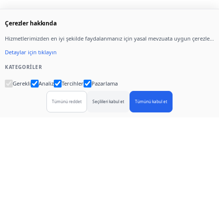
Çerezler hakkında
Hizmetlerimizden en iyi şekilde faydalanmanız için yasal mevzuata uygun çerezler
kullanıyoruz.
Detaylar için tıklayın
KATEGORILER
Gerekli
Analiz
Tercihler
Pazarlama
Tümünü reddet
Seçilileri kabul et
Tümünü kabul et