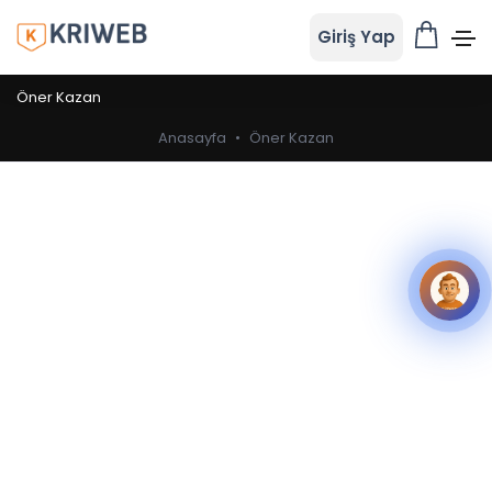
Giriş Yap
Öner Kazan
Anasayfa
•
Öner Kazan