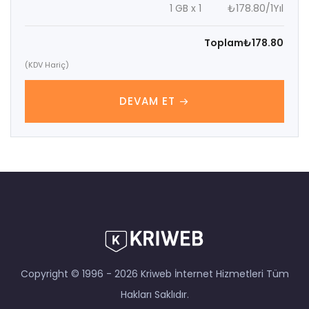
1 GB x 1
₺178.80
/1Yıl
Toplam
₺178.80
(KDV Hariç)
DEVAM ET
Copyright © 1996 - 2026 Kriweb İnternet Hizmetleri Tüm
Hakları Saklıdır.