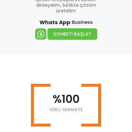
dinleyelim, birlikte çözüm
üretelim
Whats App
Business
SOHBETİ BAŞLAT
30
YILLIK TECRÜBE
%100
YERLI SERMAYE
30.000