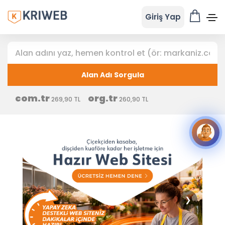
Giriş Yap
Alan Adı Sorgula
com.tr
org.tr
269,90 TL
260,90 TL
❯