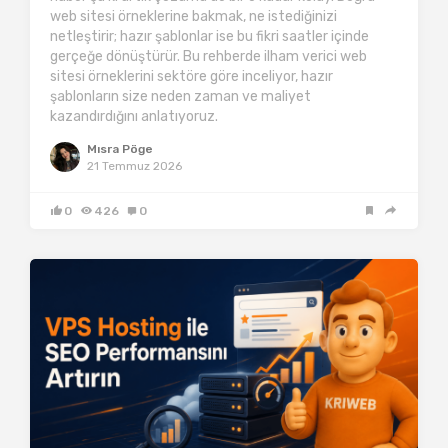
web sitesi örneklerine bakmak, ne istediğinizi
netleştirir; hazır şablonlar ise bu fikri saatler içinde
gerçeğe dönüştürür. Bu rehberde ilham verici web
sitesi örneklerini sektöre göre inceliyor, hazır
şablonların size neden zaman ve maliyet
kazandırdığını anlatıyoruz.
Mısra Pöge
21 Temmuz 2026
0
426
0