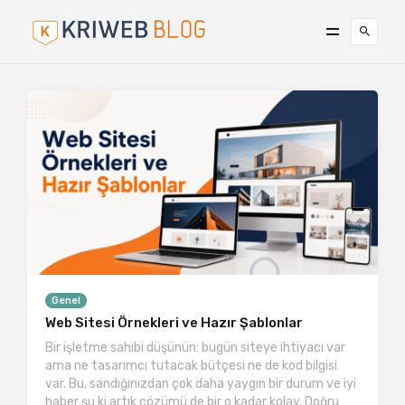
Genel
Web Sitesi Örnekleri ve Hazır Şablonlar
Bir işletme sahibi düşünün: bugün siteye ihtiyacı var
ama ne tasarımcı tutacak bütçesi ne de kod bilgisi
var. Bu, sandığınızdan çok daha yaygın bir durum ve iyi
haber şu ki artık çözümü de bir o kadar kolay. Doğru