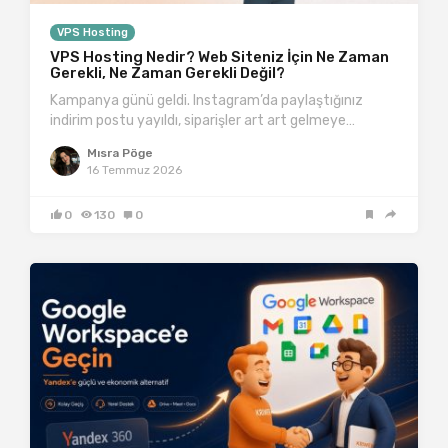
VPS Hosting
VPS Hosting Nedir? Web Siteniz İçin Ne Zaman
Gerekli, Ne Zaman Gerekli Değil?
Kampanya günü geldi. Instagram’da paylaştığınız
indirim postu yayıldı, siparişler art art gelmeye…
Mısra Pöge
16 Temmuz 2026
0
130
0