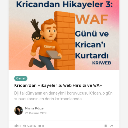
Genel
Krican’dan Hikayeler 3: Web Hırsızı ve WAF
Dijital dünyanın en deneyimli koruyucusu Krican, o gün
sunucularının en derin katmanlarında…
Mısra Pöge
21 Kasım 2025
0
5384
0