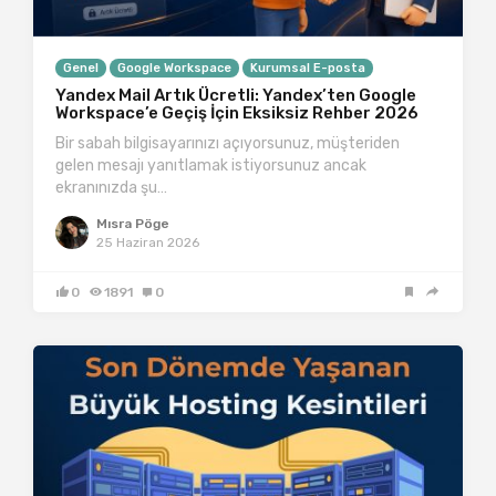
Genel
Google Workspace
Kurumsal E-posta
Yandex Mail Artık Ücretli: Yandex’ten Google
Workspace’e Geçiş İçin Eksiksiz Rehber 2026
Bir sabah bilgisayarınızı açıyorsunuz, müşteriden
gelen mesajı yanıtlamak istiyorsunuz ancak
ekranınızda şu…
Mısra Pöge
25 Haziran 2026
0
1891
0