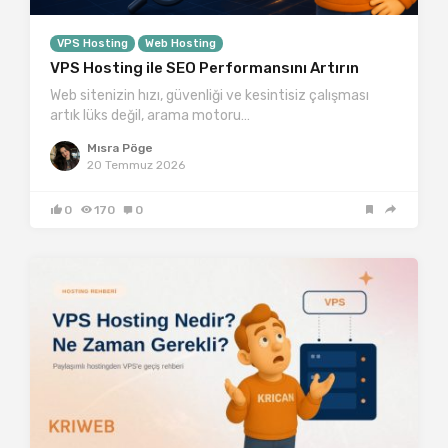
VPS Hosting
Web Hosting
VPS Hosting ile SEO Performansını Artırın
Web sitenizin hızı, güvenliği ve kesintisiz çalışması
artık lüks değil, arama motoru…
Mısra Pöge
20 Temmuz 2026
0
170
0