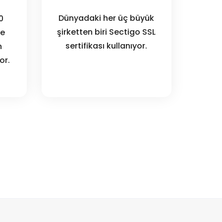
Dünyadaki her üç büyük
0
şirketten biri Sectigo SSL
me
sertifikası kullanıyor.
n
or.