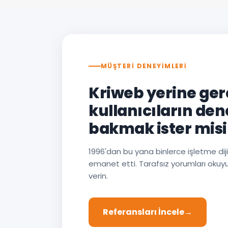
MÜŞTERİ DENEYİMLERİ
Kriweb yerine ge
kullanıcıların de
bakmak ister misi
1996'dan bu yana binlerce işletme dijit
emanet etti. Tarafsız yorumları okuyun
verin.
Referansları İncele
→