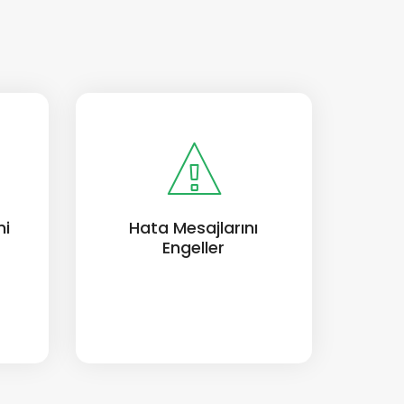
ni
Hata Mesajlarını
Engeller