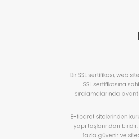
Bir SSL sertifikası, web si
SSL sertifikasına sah
sıralamalarında avantaj
E-ticaret sitelerinden kur
yapı taşlarından biridir
fazla güvenir ve sit