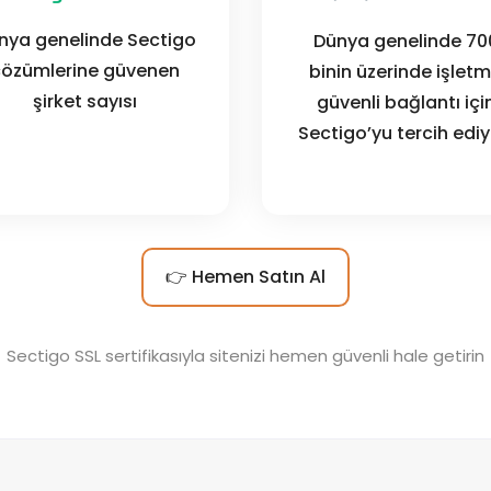
nya genelinde Sectigo
Dünya genelinde 70
çözümlerine güvenen
binin üzerinde işlet
şirket sayısı
güvenli bağlantı içi
Sectigo’yu tercih ediy
👉 Hemen Satın Al
Sectigo SSL sertifikasıyla sitenizi hemen güvenli hale getirin