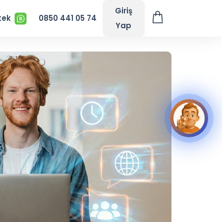
Giriş
tek
0850 441 05 74
Yap