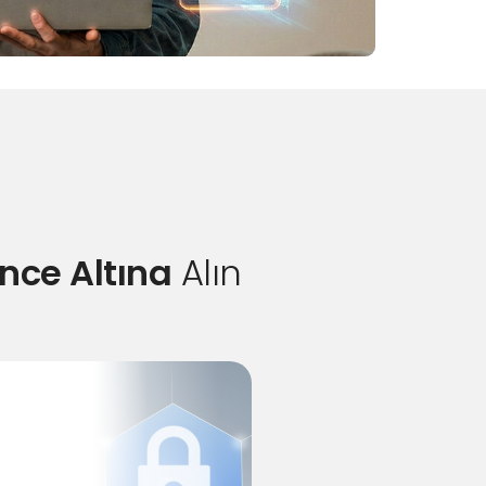
nce Altına
Alın