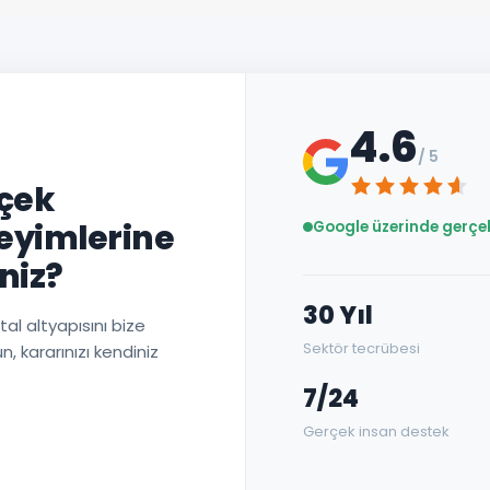
4.6
/ 5
rçek
neyimlerine
Google üzerinde gerçek
niz?
30 Yıl
al altyapısını bize
Sektör tecrübesi
, kararınızı kendiniz
7/24
Gerçek insan destek