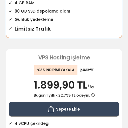
4 GB RAM
80 GB SSD depolama alanı
Günlük yedekleme
Limitsiz Trafik
VPS Hosting İşletme
%35 İNDİRİMİ YAKALA
2.923 TL
1.899,90 TL
/Ay
Bugün 1 yıllık 22.799 TL ödeyin.
Sepete Ekle
4 vCPU çekirdeği