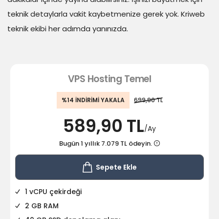
teknik detaylarla vakit kaybetmenize gerek yok. Kriweb
teknik ekibi her adımda yanınızda.
VPS Hosting Temel
%14 İNDİRİMİ YAKALA
699,90 TL
589,90 TL
/Ay
Bugün 1 yıllık 7.079 TL ödeyin.
Sepete Ekle
1 vCPU çekirdeği
2 GB RAM