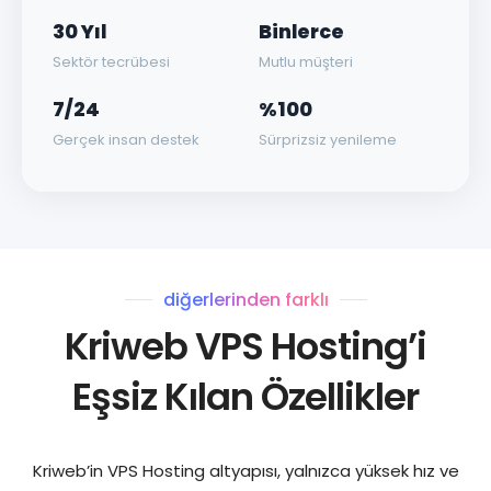
30 Yıl
Binlerce
Sektör tecrübesi
Mutlu müşteri
7/24
%100
Gerçek insan destek
Sürprizsiz yenileme
diğerlerinden farklı
Kriweb VPS Hosting’i
Eşsiz Kılan Özellikler
Kriweb’in VPS Hosting altyapısı, yalnızca yüksek hız ve