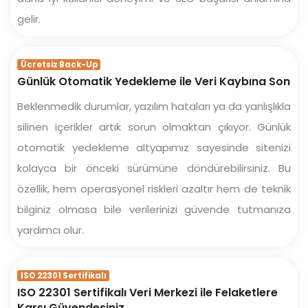
gelir.
Ücretsiz Back-Up
Günlük Otomatik Yedekleme ile Veri Kaybına Son
Beklenmedik durumlar, yazılım hataları ya da yanlışlıkla
silinen içerikler artık sorun olmaktan çıkıyor. Günlük
otomatik yedekleme altyapımız sayesinde sitenizi
kolayca bir önceki sürümüne döndürebilirsiniz. Bu
özellik, hem operasyonel riskleri azaltır hem de teknik
bilginiz olmasa bile verilerinizi güvende tutmanıza
yardımcı olur.
ISO 22301 Sertifikalı
ISO 22301 Sertifikalı Veri Merkezi ile Felaketlere
Karşı Güvendesiniz