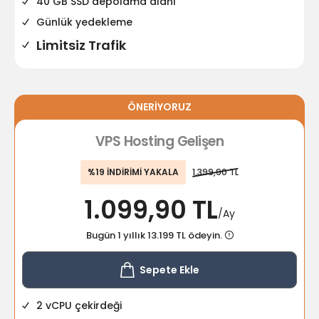
40 GB SSD depolama alanı
Günlük yedekleme
Limitsiz Trafik
ÖNERİYORUZ
VPS Hosting Gelişen
%19 İNDİRİMİ YAKALA
1.399,90 TL
1.099,90 TL
/Ay
Bugün 1 yıllık 13.199 TL ödeyin.
Sepete Ekle
2 vCPU çekirdeği