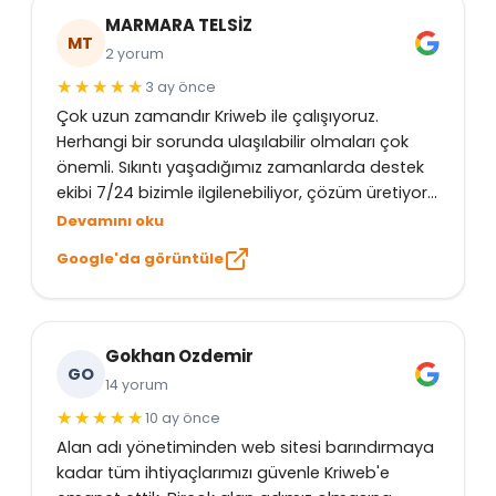
MARMARA TELSİZ
MT
2 yorum
3 ay önce
Çok uzun zamandır Kriweb ile çalışıyoruz.
Herhangi bir sorunda ulaşılabilir olmaları çok
önemli. Sıkıntı yaşadığımız zamanlarda destek
ekibi 7/24 bizimle ilgilenebiliyor, çözüm üretiyor.
Teşekkür ederiz.
Devamını oku
Google'da görüntüle
Gokhan Ozdemir
GO
14 yorum
10 ay önce
Alan adı yönetiminden web sitesi barındırmaya
kadar tüm ihtiyaçlarımızı güvenle Kriweb'e