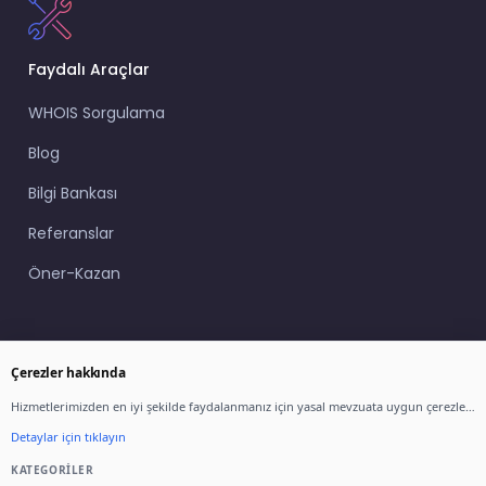
Faydalı Araçlar
WHOIS Sorgulama
Blog
Bilgi Bankası
Referanslar
Öner-Kazan
Çerezler hakkında
Hizmetlerimizden en iyi şekilde faydalanmanız için yasal mevzuata uygun çerezler
kullanıyoruz.
Detaylar için tıklayın
Web sitemiz genelinde gösterilen fiyatlara KDV dahil
değildir. Türkiye'de yerleşik müşterilerimiz için sepette
KATEGORILER