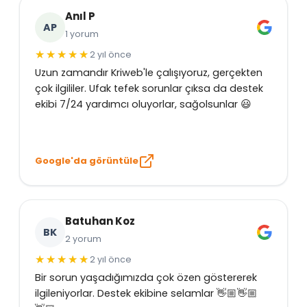
Anıl P
AP
1 yorum
2 yıl önce
Uzun zamandır Kriweb'le çalışıyoruz, gerçekten
çok ilgililer. Ufak tefek sorunlar çıksa da destek
ekibi 7/24 yardımcı oluyorlar, sağolsunlar 😃
Google'da görüntüle
Batuhan Koz
BK
2 yorum
2 yıl önce
Bir sorun yaşadığımızda çok özen göstererek
ilgileniyorlar. Destek ekibine selamlar 👋🏼👋🏼