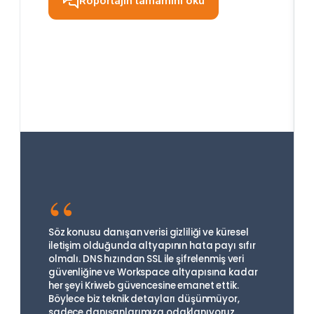
Röportajın tamamını oku
“
Söz konusu danışan verisi gizliliği ve küresel
iletişim olduğunda altyapının hata payı sıfır
olmalı. DNS hızından SSL ile şifrelenmiş veri
güvenliğine ve Workspace altyapısına kadar
her şeyi Kriweb güvencesine emanet ettik.
Böylece biz teknik detayları düşünmüyor,
sadece danışanlarımıza odaklanıyoruz.