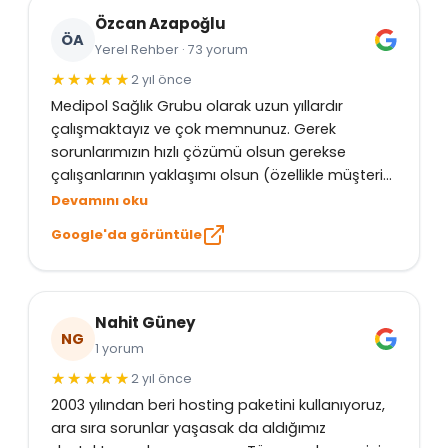
Özcan Azapoğlu
ÖA
Yerel Rehber · 73 yorum
2 yıl önce
Medipol Sağlık Grubu olarak uzun yıllardır
çalışmaktayız ve çok memnunuz. Gerek
sorunlarımızın hızlı çözümü olsun gerekse
çalışanlarının yaklaşımı olsun (özellikle müşteri
temsilcimiz Özlem Şengül Hanım) çok yardımcı
Devamını oku
oluyorlar. İyi ki varsınız, daha uzun yıllar çalışmak
Google'da görüntüle
dileğiyle…
Nahit Güney
NG
1 yorum
2 yıl önce
2003 yılından beri hosting paketini kullanıyoruz,
ara sıra sorunlar yaşasak da aldığımız