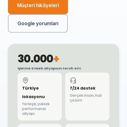
Müşteri hikâyeleri
Google yorumları
30.000
+
işletme Kriweb altyapısını tercih etti
Türkiye
7/24 destek
Gerçek insan, hızlı
lokasyonu
çözüm
Yerleşik, yüksek
performanslı
altyapı