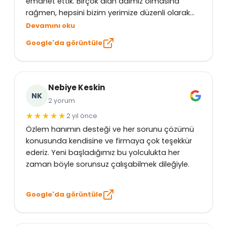
emanet ettik. Birçok alan adımız olmasına
rağmen, hepsini bizim yerimize düzenli olarak
takip ediyorlar ve hiçbir detayı bize bırakmadan
Devamını oku
süreci sorunsuz şekilde yönetiyorlar. Hosting
Google'da görüntüle
hizmetlerinde ise gerek performans gerekse
destek anlamında şimdiye kadar çalıştığımız en
memnun kaldığımız firma. Özellikle 7/24
WhatsApp desteği sayesinde, gecenin bir yarısı
Nebiye Keskin
bile ticket açmadan gerçek bir teknik uzmanla
NK
2 yorum
doğrudan iletişim kurabiliyoruz. Verdiğimiz
2 yıl önce
ücretin karşılığında bu kadar kaliteli bir hizmet
Özlem hanımın desteği ve her sorunu çözümü
almak gerçekten çok değerli. Tüm ekibe
konusunda kendisine ve firmaya çok teşekkür
teşekkür ederim.
ederiz. Yeni başladığımız bu yolculukta her
zaman böyle sorunsuz çalışabilmek dileğiyle.
Google'da görüntüle