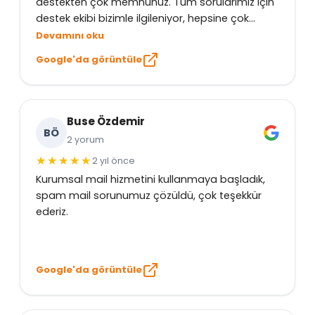
destekten çok memnunuz. Tüm sorularımız için
destek ekibi bizimle ilgileniyor, hepsine çok
teşekkür ediyorum.
Devamını oku
Google'da görüntüle
Buse Özdemir
BÖ
2 yorum
2 yıl önce
Kurumsal mail hizmetini kullanmaya başladık,
spam mail sorunumuz çözüldü, çok teşekkür
ederiz.
Google'da görüntüle