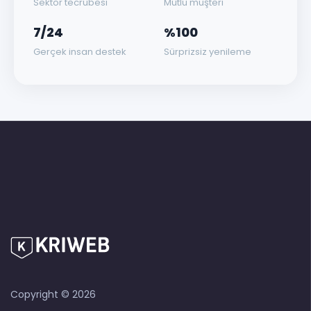
Sektör tecrübesi
Mutlu müşteri
7/24
%100
Gerçek insan destek
Sürprizsiz yenileme
Copyright © 2026