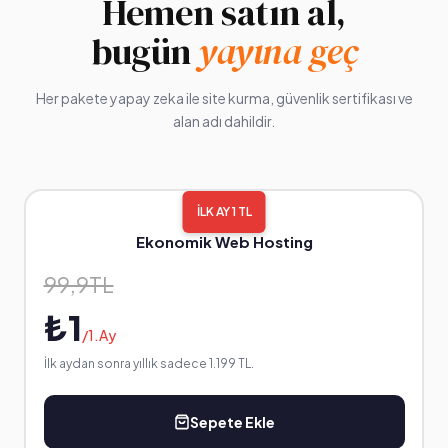
Hemen satın al,
bugün
yayına geç
Her pakete yapay zeka ile site kurma, güvenlik sertifikası ve
alan adı dahildir.
Ekonomik Web Hosting
99,9TL
₺1
/1.Ay
İlk aydan sonra yıllık sadece 1.199 TL.
Sepete Ekle