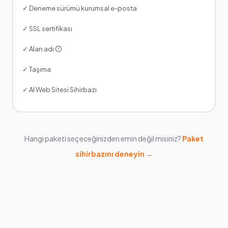
✓ Deneme sürümü kurumsal e-posta
✓ SSL sertifikası
✓ Alan adı
✓ Taşıma
✓ AI Web Sitesi Sihirbazı
Hangi paketi seçeceğinizden emin değil misiniz?
Paket
sihirbazını deneyin →