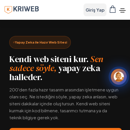
Giriş Yap
Yapay Zeka ile Hazır Web Sitesi
Kendi web siteni kur.
Sen
sadece söyle,
yapay zeka
halleder.
200'den fazla hazır tasarım arasından işletmene uygun
olanı seç. Ne istediğini söyle, yapay zeka anlasın, web
siteni dakikalar içinde oluştursun. Kendi web siteni
kurmak için kod bilmene, tasarımcı tutmana ya da
teknik bilgiye gerek yok.