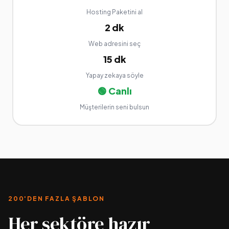
Hosting Paketini al
2 dk
Web adresini seç
15 dk
Yapay zekaya söyle
🟢 Canlı
Müşterilerin seni bulsun
200'DEN FAZLA ŞABLON
Her sektöre hazır