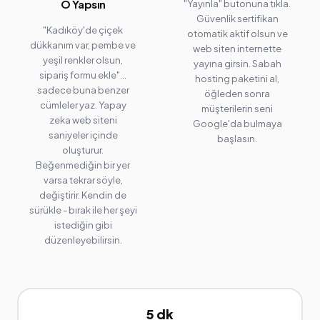
O Yapsın
"Yayınla" butonuna tıkla.
Güvenlik sertifikan
"Kadıköy'de çiçek
otomatik aktif olsun ve
dükkanım var, pembe ve
web siten internette
yeşil renkler olsun,
yayına girsin. Sabah
sipariş formu ekle"...
hosting paketini al,
sadece buna benzer
öğleden sonra
cümleler yaz. Yapay
müşterilerin seni
zeka web siteni
Google'da bulmaya
saniyeler içinde
başlasın.
oluşturur.
Beğenmediğin bir yer
varsa tekrar söyle,
değiştirir. Kendin de
sürükle - bırak ile her şeyi
istediğin gibi
düzenleyebilirsin.
5 dk