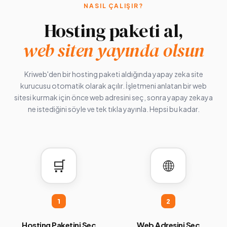
NASIL ÇALIŞIR?
Hosting paketi al,
web siten yayında olsun
Kriweb'den bir hosting paketi aldığında yapay zeka site
kurucusu otomatik olarak açılır. İşletmeni anlatan bir web
sitesi kurmak için önce web adresini seç, sonra yapay zekaya
ne istediğini söyle ve tek tıkla yayınla. Hepsi bu kadar.
🛒
🌐
1
2
Hosting Paketini Seç
Web Adresini Seç