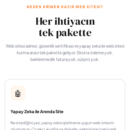
NEDEN KRIWEB HAZIR WEB SITESI?
Her ihtiyacın
tek pakette
Web sitesi adresi, güvenlik sertifikası ve yapay zeka ile web sitesi
kurma aracı tek pakette geliyor. Ekstra ödeme yok,
beklenmedik fatura yok, sürpriz yok.
🤖
Yapay Zeka ile Anında Site
Ne istediğini yaz, yapay zeka işletmene uygun web sitesini
oluştursun. Çiçekçi, kuaför ya da kafe; sektörüne özel içerik