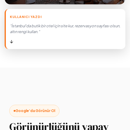
KULLANICI YAZDI
"İstanbul'da butik bir otel için site kur, rezervasyon sayfası olsun,
altın rengi kullan."
↓
Google’da Görünür Ol
Görünürlüğünü yapay