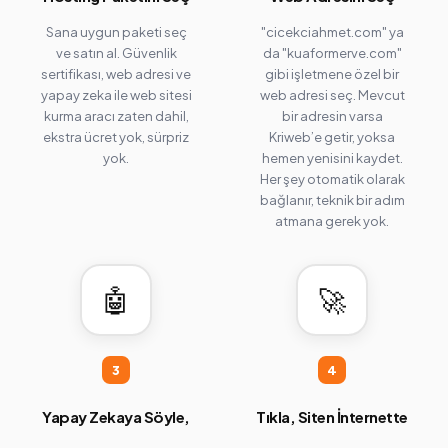
Sana uygun paketi seç
"cicekciahmet.com" ya
ve satın al. Güvenlik
da "kuaformerve.com"
sertifikası, web adresi ve
gibi işletmene özel bir
yapay zeka ile web sitesi
web adresi seç. Mevcut
kurma aracı zaten dahil,
bir adresin varsa
ekstra ücret yok, sürpriz
Kriweb’e getir, yoksa
yok.
hemen yenisini kaydet.
Her şey otomatik olarak
bağlanır, teknik bir adım
atmana gerek yok.
🤖
🚀
3
4
Yapay Zekaya Söyle,
Tıkla, Siten İnternette