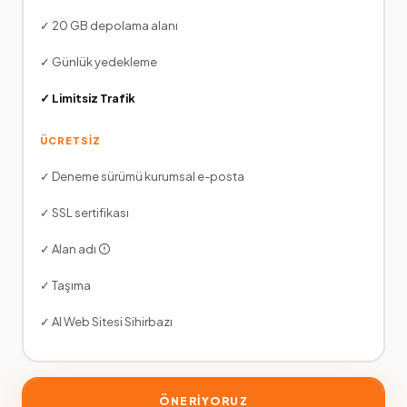
✓ 20 GB depolama alanı
✓ Günlük yedekleme
✓ Limitsiz Trafik
ÜCRETSİZ
✓ Deneme sürümü kurumsal e-posta
✓ SSL sertifikası
✓ Alan adı
✓ Taşıma
✓ AI Web Sitesi Sihirbazı
ÖNERİYORUZ