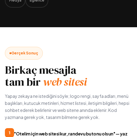
Medya
Eğlence
Gerçek Sonuç
Birkaç mesajla
tam bir
web sitesi
Yapay zekaya ne istediğini söyle; logo rengi, sayfa adları, menü
başlıkları, kutucuk metinleri, hizmet listesi, iletişim bilgileri, hepsi
sohbet ederek belirlenir ve web sitene anında eklenir. Kod
yazmana gerek yok, tasarım bilmene gerek yok.
1
"Otelim için web sitesi kur, randevu butonu olsun" — yaz