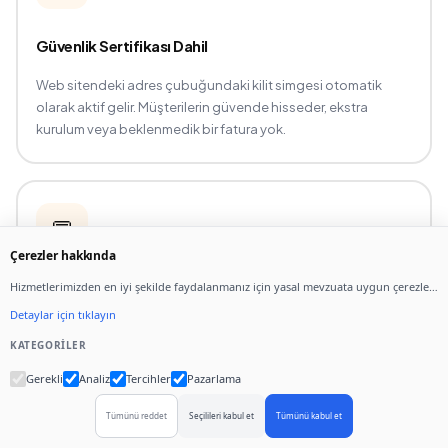
Güvenlik Sertifikası Dahil
Web sitendeki adres çubuğundaki kilit simgesi otomatik
olarak aktif gelir. Müşterilerin güvende hisseder, ekstra
kurulum veya beklenmedik bir fatura yok.
💬
Çerezler hakkında
Hizmetlerimizden en iyi şekilde faydalanmanız için yasal mevzuata uygun çerezler
7/24 Türkçe Destek
kullanıyoruz.
Detaylar için tıklayın
Takıldığın her anda WhatsApp'tan ya da telefondan Türkçe
KATEGORILER
yardım al. "Bu butonu nasıl değiştiririm?" gibi en küçük soruya
bile anında yanıt alırsın.
Gerekli
Analiz
Tercihler
Pazarlama
Tümünü reddet
Seçilileri kabul et
Tümünü kabul et