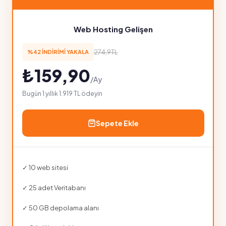
Web Hosting Gelişen
274,9TL
%42 İNDİRİMİ YAKALA
₺159,90
/Ay
Bugün 1 yıllık 1.919 TL ödeyin
Sepete Ekle
✓ 10 web sitesi
✓ 25 adet Veritabanı
✓ 50 GB depolama alanı