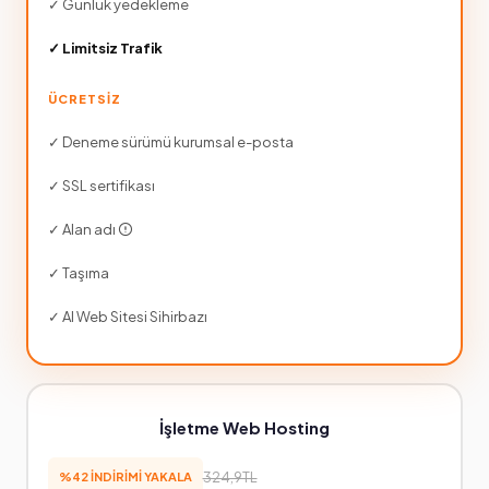
✓ Günlük yedekleme
✓ Limitsiz Trafik
ÜCRETSİZ
✓ Deneme sürümü kurumsal e-posta
✓ SSL sertifikası
✓ Alan adı
✓ Taşıma
✓ AI Web Sitesi Sihirbazı
İşletme Web Hosting
324,9TL
%42 İNDİRİMİ YAKALA