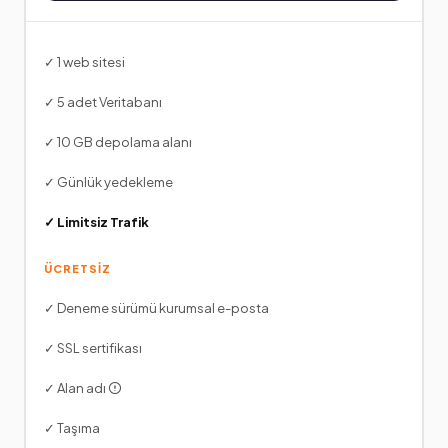
✓ 1 web sitesi
✓ 5 adet Veritabanı
✓ 10 GB depolama alanı
✓ Günlük yedekleme
✓ Limitsiz Trafik
ÜCRETSİZ
✓ Deneme sürümü kurumsal e-posta
✓ SSL sertifikası
✓ Alan adı
✓ Taşıma