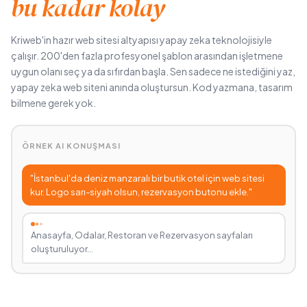
bu kadar kolay
Kriweb'in hazır web sitesi altyapısı yapay zeka teknolojisiyle
çalışır. 200'den fazla profesyonel şablon arasından işletmene
uygun olanı seç ya da sıfırdan başla. Sen sadece ne istediğini yaz,
yapay zeka web siteni anında oluştursun. Kod yazmana, tasarım
bilmene gerek yok.
ÖRNEK AI KONUŞMASI
"İstanbul'da deniz manzaralı bir butik otel için web sitesi
kur. Logo sarı-siyah olsun, rezervasyon butonu ekle."
Anasayfa, Odalar, Restoran ve Rezervasyon sayfaları
oluşturuluyor…