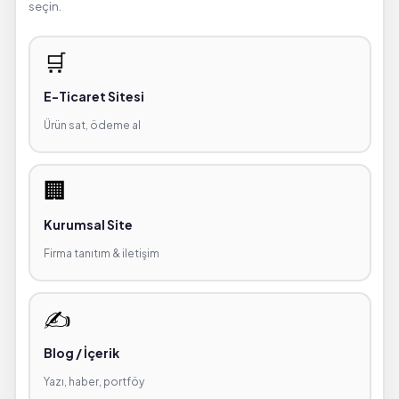
seçin.
🛒
E-Ticaret Sitesi
Ürün sat, ödeme al
🏢
Kurumsal Site
Firma tanıtım & iletişim
✍️
Blog / İçerik
Yazı, haber, portföy