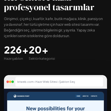
profesyonel tasarımlar
Girişimci, çiçekçi, kuaför, kafe, butik mağaza, klinik, pansiyon
ya da esnaf, her türlü işletme için hazır web sitesi tasarımı var.
Beğendiğini seç, işletme bilgilerini gir, yayınla. Yapay zeka
içerikleri senin isteklerine göre doldursun.
226+
20+
Hazır şablon
Sektör kategorisi
kriweb.com › Hazır Web Sitesi › Şablon Seç