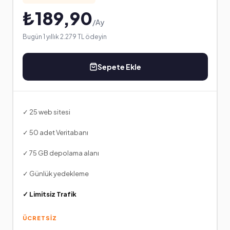
₺189,90
/Ay
Bugün 1 yıllık 2.279 TL ödeyin
Sepete Ekle
✓ 25 web sitesi
✓ 50 adet Veritabanı
✓ 75 GB depolama alanı
✓ Günlük yedekleme
✓ Limitsiz Trafik
ÜCRETSİZ