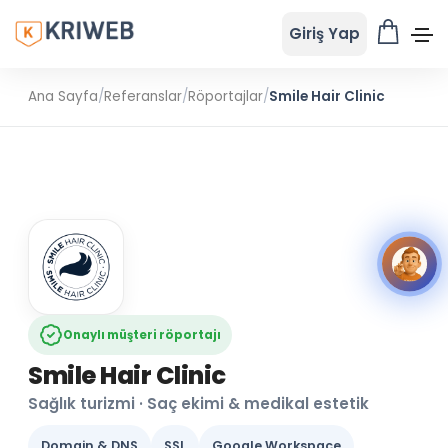
Giriş Yap
Ana Sayfa
/
Referanslar
/
Röportajlar
/
Smile Hair Clinic
Onaylı müşteri röportajı
Smile Hair Clinic
Sağlık turizmi · Saç ekimi & medikal estetik
Domain & DNS
SSL
Google Workspace