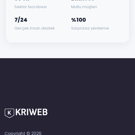
Sektör tecrübesi
Mutlu müşteri
7/24
%100
Gerçek insan destek
Sürprizsiz yenileme
Copyright © 2026