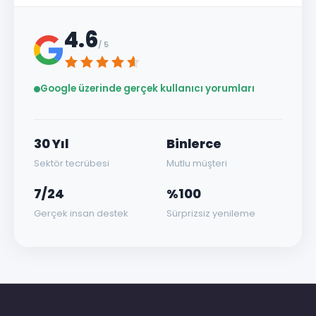
4.6
/ 5
Google üzerinde gerçek kullanıcı yorumları
30 Yıl
Binlerce
Sektör tecrübesi
Mutlu müşteri
7/24
%100
Gerçek insan destek
Sürprizsiz yenileme