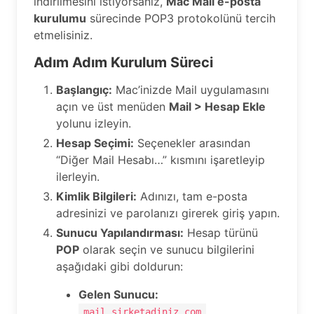
indirilmesini istiyorsanız,
Mac Mail e-posta
kurulumu
sürecinde POP3 protokolünü tercih
etmelisiniz.
Adım Adım Kurulum Süreci
Başlangıç:
Mac’inizde Mail uygulamasını
açın ve üst menüden
Mail > Hesap Ekle
yolunu izleyin.
Hesap Seçimi:
Seçenekler arasından
“Diğer Mail Hesabı…” kısmını işaretleyip
ilerleyin.
Kimlik Bilgileri:
Adınızı, tam e-posta
adresinizi ve parolanızı girerek giriş yapın.
Sunucu Yapılandırması:
Hesap türünü
POP
olarak seçin ve sunucu bilgilerini
aşağıdaki gibi doldurun:
Gelen Sunucu:
mail.sirketadiniz.com