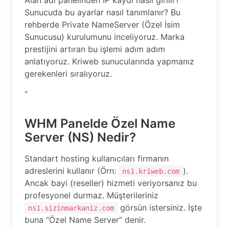
Alan adı panelinden IP kaydı nasıl girilir?
Sunucuda bu ayarlar nasıl tanımlanır? Bu
rehberde Private NameServer (Özel İsim
Sunucusu) kurulumunu inceliyoruz. Marka
prestijini artıran bu işlemi adım adım
anlatıyoruz. Kriweb sunucularında yapmanız
gerekenleri sıralıyoruz.
“
WHM Panelde Özel Name
Server (NS) Nedir?
Standart hosting kullanıcıları firmanın
adreslerini kullanır (Örn:
).
ns1.kriweb.com
Ancak bayi (reseller) hizmeti veriyorsanız bu
profesyonel durmaz. Müşterileriniz
görsün istersiniz. İşte
ns1.sizinmarkaniz.com
buna “Özel Name Server” denir.