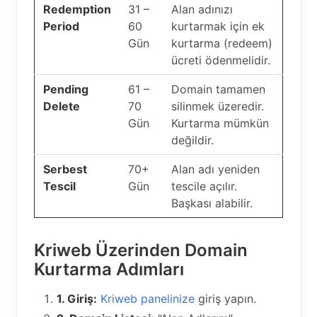
Redemption
31 –
Alan adınızı
Period
60
kurtarmak için ek
Gün
kurtarma (redeem)
ücreti ödenmelidir.
Pending
61 –
Domain tamamen
Delete
70
silinmek üzeredir.
Gün
Kurtarma mümkün
değildir.
Serbest
70+
Alan adı yeniden
Tescil
Gün
tescile açılır.
Başkası alabilir.
Kriweb Üzerinden Domain
Kurtarma Adımları
1. Giriş:
Kriweb panelinize
giriş yapın.