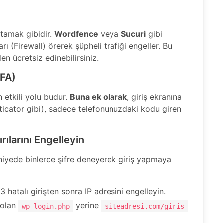
atamak gibidir.
Wordfence
veya
Sucuri
gibi
rı (Firewall) örerek şüpheli trafiği engeller. Bu
en ücretsiz edinebilirsiniz.
2FA)
n etkili yolu budur.
Buna ek olarak
, giriş ekranına
ticator gibi), sadece telefonunuzdaki kodu giren
rılarını Engelleyin
saniyede binlerce şifre deneyerek giriş yapmaya
 3 hatalı girişten sonra IP adresini engelleyin.
 olan
yerine
wp-login.php
siteadresi.com/giris-