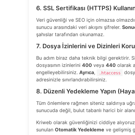
6. SSL Sertifikası (HTTPS) Kullanı
Veri güvenliği ve SEO için olmazsa olmazdır. S
sunucu arasındaki veri akışını şifreler.
Sonuç
şahıslar tarafından okunamaz.
7. Dosya İzinlerini ve Dizinleri Kor
Bu adım biraz daha teknik bilgi gerektirir. S
dosyasının izinlerini
400
veya
440
olarak a
engelleyebilirsiniz.
Ayrıca
,
dosya
.htaccess
adresinizle sınırlandırabilirsiniz.
8. Düzenli Yedekleme Yapın (Hayat
Tüm önlemlere rağmen siteniz saldırıya uğra
sunucuda değil, bulut tabanlı harici bir alan
Kriweb olarak güvenliğinizi ciddiye alıyoru
sunulan
Otomatik Yedekleme
ve gelişmiş g