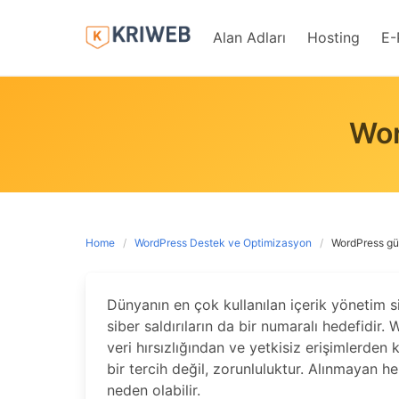
Skip
to
Alan Adları
Hosting
E-
content
Wor
Home
WordPress Destek ve Optimizasyon
WordPress güv
Dünyanın en çok kullanılan içerik yönetim s
siber saldırıların da bir numaralı hedefidir.
veri hırsızlığından ve yetkisiz erişimlerden
bir tercih değil, zorunluluktur. Alınmayan h
neden olabilir.