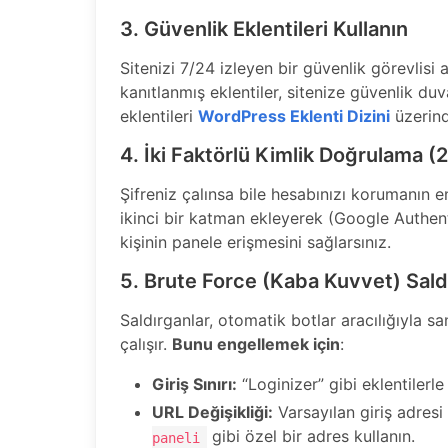
3. Güvenlik Eklentileri Kullanın
Sitenizi 7/24 izleyen bir güvenlik görevlisi 
kanıtlanmış eklentiler, sitenize güvenlik duva
eklentileri
WordPress Eklenti Dizini
üzerind
4. İki Faktörlü Kimlik Doğrulama (
Şifreniz çalınsa bile hesabınızı korumanın e
ikinci bir katman ekleyerek (Google Authen
kişinin panele erişmesini sağlarsınız.
5. Brute Force (Kaba Kuvvet) Saldı
Saldırganlar, otomatik botlar aracılığıyla 
çalışır.
Bunu engellemek için
:
Giriş Sınırı:
“Loginizer” gibi eklentilerle
URL Değişikliği:
Varsayılan giriş adresi
gibi özel bir adres kullanın.
paneli