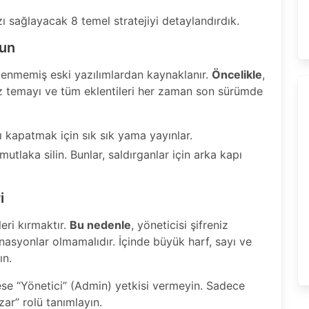
zı sağlayacak 8 temel stratejiyi detaylandırdık.
tun
llenmemiş eski yazılımlardan kaynaklanır.
Öncelikle
,
z temayı ve tüm eklentileri her zaman son sürümde
arı kapatmak için sık sık yama yayınlar.
mutlaka silin. Bunlar, saldırganlar için arka kapı
i
leri kırmaktır.
Bu nedenle
, yöneticisi şifreniz
asyonlar olmamalıdır. İçinde büyük harf, sayı ve
ın.
se “Yönetici” (Admin) yetkisi vermeyin. Sadece
zar” rolü tanımlayın.