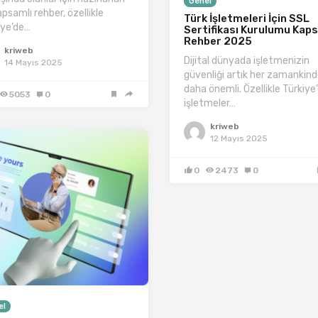
Genel
psamlı rehber, özellikle
Türk İşletmeleri İçin SSL
iye’de…
Sertifikası Kurulumu Kap
Rehber 2025
kriweb
Dijital dünyada işletmenizin
14 Mayıs 2025
güvenliği artık her zamankin
daha önemli. Özellikle Türkiye
5053
0
işletmeler…
kriweb
12 Mayıs 2025
0
2473
0
el