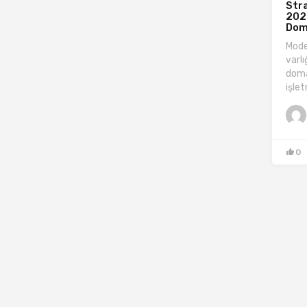
Stra
202
Dom
Mode
varlı
doma
işle
0