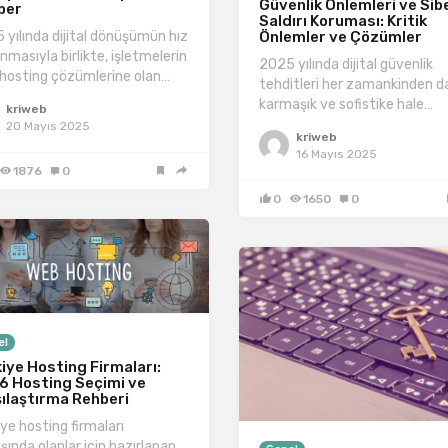
Güvenlik Önlemleri ve Sib
ber
Saldırı Koruması: Kritik
 yılında dijital dönüşümün hız
Önlemler ve Çözümler
nmasıyla birlikte, işletmelerin
2025 yılında dijital güvenlik
hosting çözümlerine olan…
tehditleri her zamankinden d
karmaşık ve sofistike hale…
kriweb
20 Mayıs 2025
kriweb
16 Mayıs 2025
1876
0
0
1650
0
el
iye Hosting Firmaları:
6 Hosting Seçimi ve
ılaştırma Rehberi
ye hosting firmaları
şında olanlar için hazırlanan