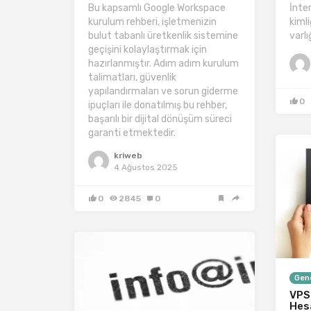
Bu kapsamlı Google Workspace
İnte
kurulum rehberi, işletmenizin
kimli
bulut tabanlı üretkenlik sistemine
varlı
geçişini kolaylaştırmak için
hazırlanmıştır. Adım adım kurulum
talimatları, güvenlik
yapılandırmaları ve sorun giderme
0
ipuçları ile donatılmış bu rehber,
başarılı bir dijital dönüşüm süreci
garanti etmektedir.
kriweb
4 Ağustos 2025
0
2845
0
Gen
VPS
Hes