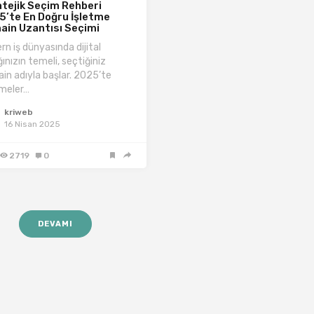
tejik Seçim Rehberi
5’te En Doğru İşletme
ain Uzantısı Seçimi
rn iş dünyasında dijital
ğınızın temeli, seçtiğiniz
in adıyla başlar. 2025’te
tmeler…
kriweb
16 Nisan 2025
2719
0
DEVAMI