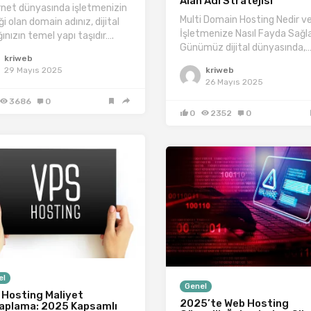
Alan Adı Stratejisi
rnet dünyasında işletmenizin
Multi Domain Hosting Nedir v
ği olan domain adınız, dijital
İşletmenize Nasıl Fayda Sağl
ğınızın temel yapı taşıdır….
Günümüz dijital dünyasında,
kriweb
kriweb
29 Mayıs 2025
26 Mayıs 2025
3686
0
0
2352
0
el
Genel
 Hosting Maliyet
2025’te Web Hosting
aplama: 2025 Kapsamlı