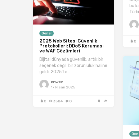
bu ka
Türk
Genel
2025 Web Sitesi Güvenlik
0
Protokolleri: DDoS Koruması
ve WAF Çözümleri
Dijital dünyada güvenlik, artık bir
seçenek değil, bir zorunluluk haline
geldi. 2025’te…
kriweb
17 Nisan 2025
0
3584
0
Gen