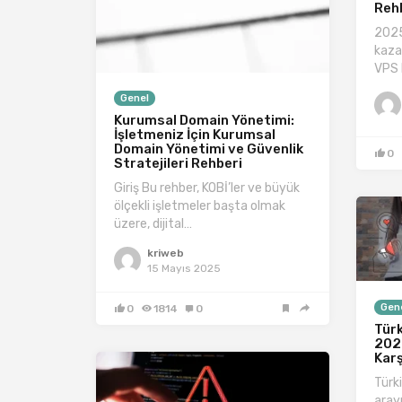
Reh
2025
kaza
VPS 
Genel
Kurumsal Domain Yönetimi:
İşletmeniz İçin Kurumsal
Domain Yönetimi ve Güvenlik
0
Stratejileri Rehberi
Giriş Bu rehber, KOBİ’ler ve büyük
ölçekli işletmeler başta olmak
üzere, dijital…
kriweb
15 Mayıs 2025
Gen
0
1814
0
Türk
202
Karş
Türki
arayı