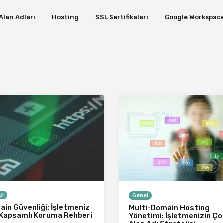
Alan Adları
Hosting
SSL Sertifikaları
Google Workspac
el
Genel
in Güvenliği: İşletmeniz
Multi-Domain Hosting
 Kapsamlı Koruma Rehberi
Yönetimi: İşletmenizin Ço