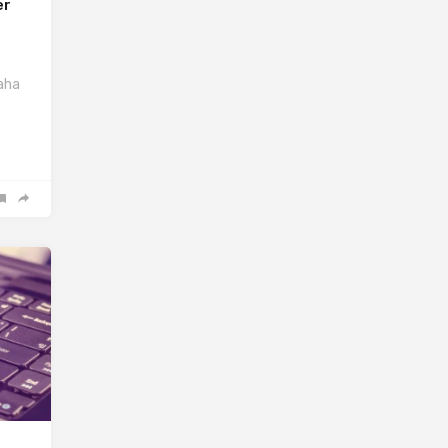
er
aha