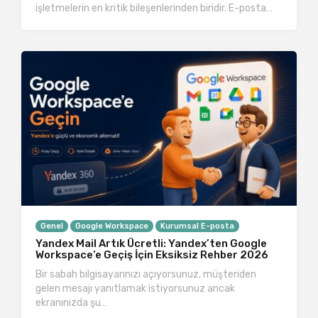
işletmelerin en kritik bileşenlerinden biridir. E-posta…
Genel
Google Workspace
Kurumsal E-posta
Yandex Mail Artık Ücretli: Yandex’ten Google
Workspace’e Geçiş İçin Eksiksiz Rehber 2026
Bir sabah bilgisayarınızı açıyorsunuz, müşteriden
gelen mesajı yanıtlamak istiyorsunuz ancak
ekranınızda şu…