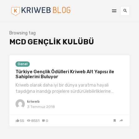
Browsing tag
MCD GENÇLIK KULÜBÜ
Genel
Türkiye Gençlik Ödülleri Kriweb Alt Yapısı ile
Sahiplerini Buluyor
Kriweb olarak daha iyi bir dünya yaratma hayali
taşıdığına inandığı projelere sürdürülebilirliklerine…
kriweb
3 Temmuz 2018
55
8551
0