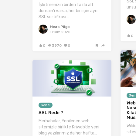
SSL 
İşletmenizin birden fazla alt
unsu
domain’i varsa, her biri için ayrı
SSL sertifikası…
Mısra Pöge
1 Ekim 2025
0
0
3970
0
Gen
Web 
Genel
Nası
SSL Nedir?
Kıla
Mus
Merhabalar, Yenilenen web
Wildc
sitemizle birlikte Kriweb’de yeni
sites
blog yazılarımız da her hafta…