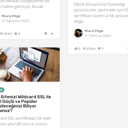
sertifikaları vazgeçilmez bir
Dijital dönüşümün hızlandığı
r haline gelmiştir. Ancak…
günümüzde, işletmeler için S
sertifikası seçimi artık opsiyo
Mısra Pöge
13 Ağustos 2025
değil,…
Mısra Pöge
1960
0
11 Temmuz 2025
0
2566
0
el
Sitenizi Wildcard SSL ile
l Güçlü ve Popüler
bileceğinizi Biliyor
unuz?
ard SSL sertifikaları, bir web
inin ana URL’sini ve sınırsız