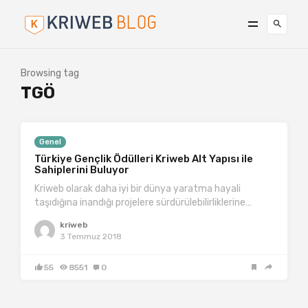
Browsing tag
TGÖ
Genel
Türkiye Gençlik Ödülleri Kriweb Alt Yapısı ile
Sahiplerini Buluyor
Kriweb olarak daha iyi bir dünya yaratma hayali
taşıdığına inandığı projelere sürdürülebilirliklerine…
kriweb
3 Temmuz 2018
55
8551
0