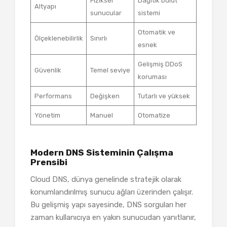
Fiziksel
Dağıtık bulut
Altyapı
sunucular
sistemi
Otomatik ve
Ölçeklenebilirlik
Sınırlı
esnek
Gelişmiş DDoS
Güvenlik
Temel seviye
koruması
Performans
Değişken
Tutarlı ve yüksek
Yönetim
Manuel
Otomatize
Modern DNS Sisteminin Çalışma
Prensibi
Cloud DNS, dünya genelinde stratejik olarak
konumlandırılmış sunucu ağları üzerinden çalışır.
Bu gelişmiş yapı sayesinde, DNS sorguları her
zaman kullanıcıya en yakın sunucudan yanıtlanır,