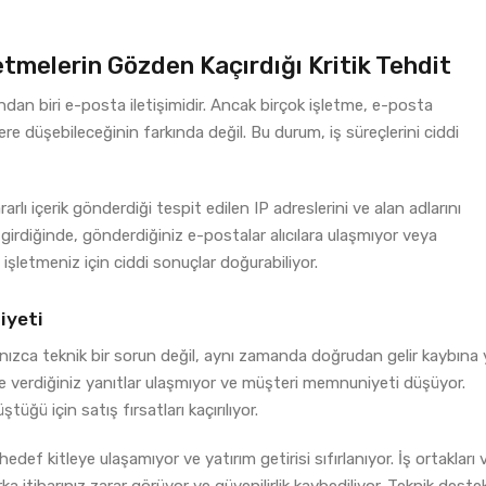
etmelerin Gözden Kaçırdığı Kritik Tehdit
ndan biri e-posta iletişimidir. Ancak birçok işletme, e-posta
lere düşebileceğinin farkında değil. Bu durum, iş süreçlerini ciddi
lı içerik gönderdiği tespit edilen IP adreslerini ve alan adlarını
e girdiğinde, gönderdiğiniz e-postalar alıcılara ulaşmıyor veya
letmeniz için ciddi sonuçlar doğurabiliyor.
iyeti
ızca teknik bir sorun değil, aynı zamanda doğrudan gelir kaybına 
rine verdiğiniz yanıtlar ulaşmıyor ve müşteri memnuniyeti düşüyor.
üğü için satış fırsatları kaçırılıyor.
def kitleye ulaşamıyor ve yatırım getirisi sıfırlanıyor. İş ortakları 
rka itibarınız zarar görüyor ve güvenilirlik kaybediliyor. Teknik deste