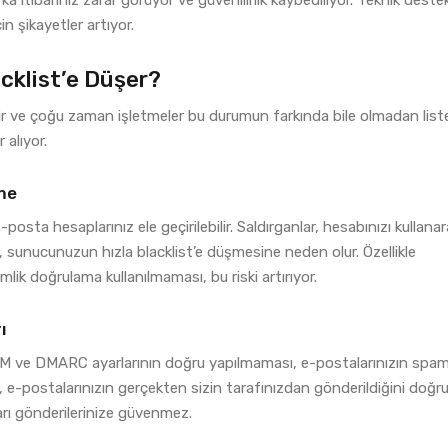
n şikayetler artıyor.
klist’e Düşer?
ilir ve çoğu zaman işletmeler bu durumun farkında bile olmadan list
 alıyor.
me
-posta hesaplarınız ele geçirilebilir. Saldırganlar, hesabınızı kullana
 sunucunuzun hızla blacklist’e düşmesine neden olur. Özellikle
ik doğrulama kullanılmaması, bu riski artırıyor.
ı
IM ve DMARC ayarlarının doğru yapılmaması, e-postalarınızın spa
, e-postalarınızın gerçekten sizin tarafınızdan gönderildiğini doğrul
arı gönderilerinize güvenmez.