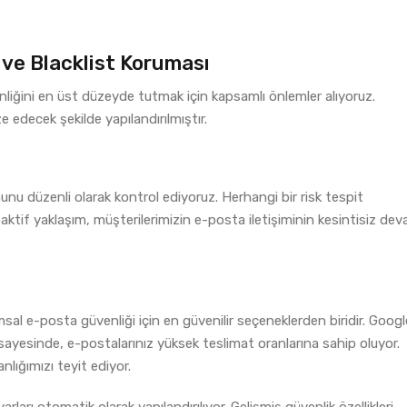
 ve Blacklist Koruması
liğini en üst düzeyde tutmak için kapsamlı önlemler alıyoruz.
e edecek şekilde yapılandırılmıştır.
munu düzenli olarak kontrol ediyoruz. Herhangi bir risk tespit
ktif yaklaşım, müşterilerimizin e-posta iletişiminin kesintisiz de
l e-posta güvenliği için en güvenilir seçeneklerden biridir. Googl
 sayesinde, e-postalarınız yüksek teslimat oranlarına sahip oluyor.
lığımızı teyit ediyor.
rı otomatik olarak yapılandırılıyor. Gelişmiş güvenlik özellikleri