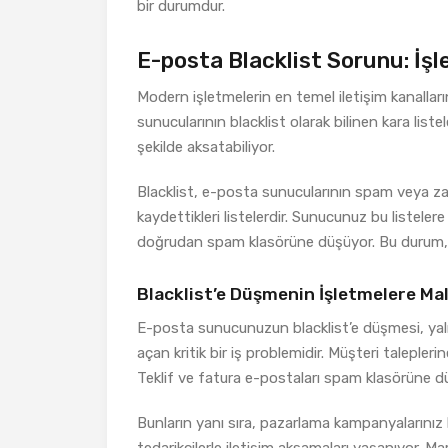
bir durumdur.
E-posta Blacklist Sorunu: İşl
Modern işletmelerin en temel iletişim kanalları
sunucularının blacklist olarak bilinen kara liste
şekilde aksatabiliyor.
Blacklist, e-posta sunucularının spam veya zarar
kaydettikleri listelerdir. Sunucunuz bu listeler
doğrudan spam klasörüne düşüyor. Bu durum, iş
Blacklist’e Düşmenin İşletmelere Mal
E-posta sunucunuzun blacklist’e düşmesi, yaln
açan kritik bir iş problemidir. Müşteri taleple
Teklif ve fatura e-postaları spam klasörüne düşt
Bunların yanı sıra, pazarlama kampanyalarınız he
tedarikçilerle iletişim aksamaları yaşanıyor. Ma