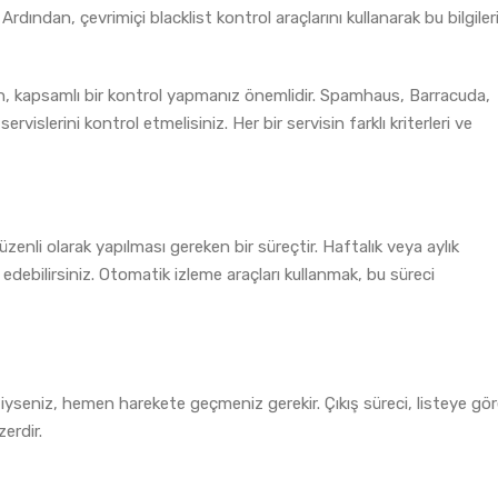
dından, çevrimiçi blacklist kontrol araçlarını kullanarak bu bilgiler
çin, kapsamlı bir kontrol yapmanız önemlidir. Spamhaus, Barracuda,
slerini kontrol etmelisiniz. Her bir servisin farklı kriterleri ve
düzenli olarak yapılması gereken bir süreçtir. Haftalık veya aylık
 edebilirsiniz. Otomatik izleme araçları kullanmak, bu süreci
yseniz, hemen harekete geçmeniz gerekir. Çıkış süreci, listeye gö
erdir.