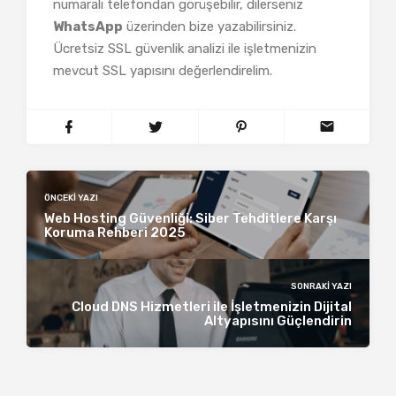
numaralı telefondan görüşebilir, dilerseniz
WhatsApp
üzerinden bize yazabilirsiniz.
Ücretsiz SSL güvenlik analizi ile işletmenizin
mevcut SSL yapısını değerlendirelim.
ÖNCEKI YAZI
Web Hosting Güvenliği: Siber Tehditlere Karşı
Koruma Rehberi 2025
SONRAKI YAZI
Cloud DNS Hizmetleri ile İşletmenizin Dijital
Altyapısını Güçlendirin