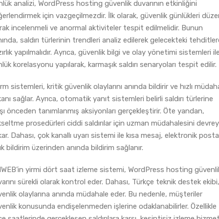
lük analizi, WordPress hosting güvenlik duvarının etkinliğini
erlendirmek için vazgeçilmezdir. İlk olarak, güvenlik günlükleri düze
rak incelenmeli ve anormal aktiviteler tespit edilmelidir. Bunun
ında, saldırı türlerinin trendleri analiz edilerek gelecekteki tehditler
ırlık yapılmalıdır. Ayrıca, güvenlik bilgi ve olay yönetimi sistemleri il
lük korelasyonu yapılarak, karmaşık saldırı senaryoları tespit edilir.
rm sistemleri, kritik güvenlik olaylarını anında bildirir ve hızlı müdah
anı sağlar. Ayrıca, otomatik yanıt sistemleri belirli saldırı türlerine
şı önceden tanımlanmış aksiyonları gerçekleştirir. Öte yandan,
seltme prosedürleri ciddi saldırılar için uzman müdahalesini devre
ar. Dahası, çok kanallı uyarı sistemi ile kısa mesaj, elektronik post
ık bildirim üzerinden anında bildirim sağlanır.
WEB’in yirmi dört saat izleme sistemi, WordPress hosting güvenli
arını sürekli olarak kontrol eder. Dahası, Türkçe teknik destek ekibi
enlik olaylarına anında müdahale eder. Bu nedenle, müşteriler
enlik konusunda endişelenmeden işlerine odaklanabilirler. Özellikle
e saatlerinde gerçekleşen saldırılara karşı, kesintisiz izleme hizmet