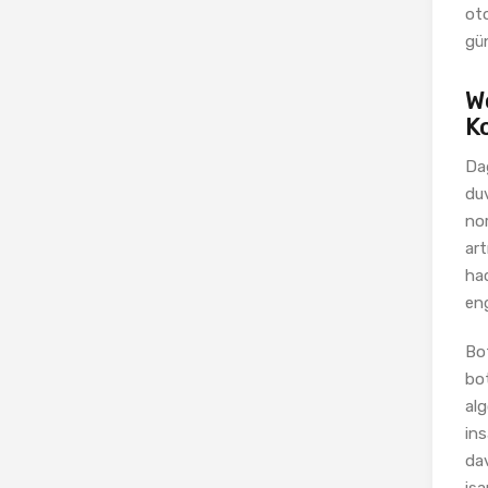
oto
gün
W
K
Dağ
duv
nor
art
hac
eng
Bot
bot
alg
ins
dav
işa