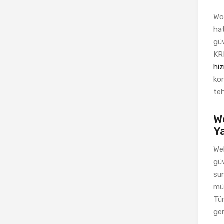
Wor
hat
güv
KRI
hiz
kor
teh
W
Y
We
güv
sun
müş
Tür
ger