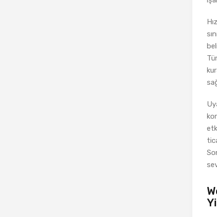
Hız
sın
bel
Tür
kur
sağ
Uya
kor
etk
tic
Son
sev
W
Y