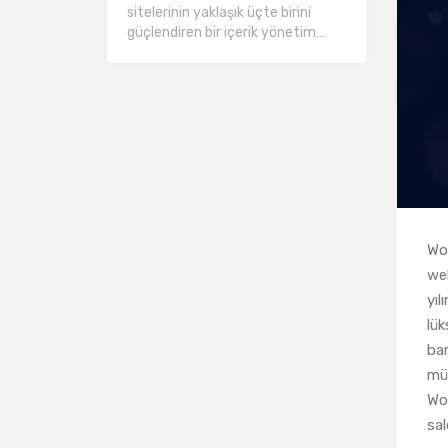
sitelerinin yaklaşık üçte birini
güçlendiren bir içerik yönetim…
Wo
web
yıl
lük
bar
müş
Wor
sal