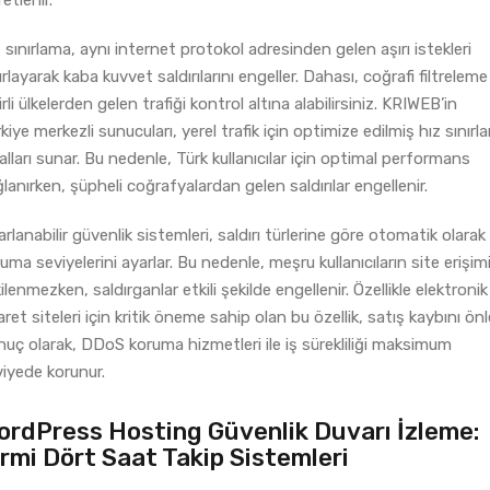
 sınırlama, aynı internet protokol adresinden gelen aşırı istekleri
ırlayarak kaba kuvvet saldırılarını engeller. Dahası, coğrafi filtreleme 
irli ülkelerden gelen trafiği kontrol altına alabilirsiniz. KRIWEB’in
kiye merkezli sunucuları, yerel trafik için optimize edilmiş hız sınırl
alları sunar. Bu nedenle, Türk kullanıcılar için optimal performans
lanırken, şüpheli coğrafyalardan gelen saldırılar engellenir.
rlanabilir güvenlik sistemleri, saldırı türlerine göre otomatik olarak
uma seviyelerini ayarlar. Bu nedenle, meşru kullanıcıların site erişim
ilenmezken, saldırganlar etkili şekilde engellenir. Özellikle elektronik
aret siteleri için kritik öneme sahip olan bu özellik, satış kaybını önl
uç olarak, DDoS koruma hizmetleri ile iş sürekliliği maksimum
iyede korunur.
ordPress Hosting Güvenlik Duvarı İzleme:
irmi Dört Saat Takip Sistemleri