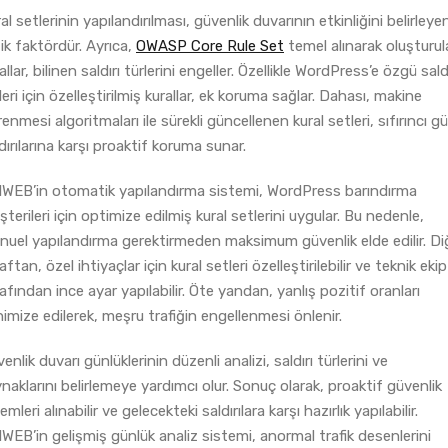
al setlerinin yapılandırılması, güvenlik duvarının etkinliğini belirleye
tik faktördür. Ayrıca,
OWASP Core Rule Set
temel alınarak oluşturu
allar, bilinen saldırı türlerini engeller. Özellikle WordPress’e özgü saldı
leri için özelleştirilmiş kurallar, ek koruma sağlar. Dahası, makine
enmesi algoritmaları ile sürekli güncellenen kural setleri, sıfırıncı g
dırılarına karşı proaktif koruma sunar.
IWEB’in otomatik yapılandırma sistemi, WordPress barındırma
terileri için optimize edilmiş kural setlerini uygular. Bu nedenle,
uel yapılandırma gerektirmeden maksimum güvenlik elde edilir. Di
aftan, özel ihtiyaçlar için kural setleri özelleştirilebilir ve teknik ekip
afından ince ayar yapılabilir. Öte yandan, yanlış pozitif oranları
imize edilerek, meşru trafiğin engellenmesi önlenir.
enlik duvarı günlüklerinin düzenli analizi, saldırı türlerini ve
naklarını belirlemeye yardımcı olur. Sonuç olarak, proaktif güvenlik
emleri alınabilir ve gelecekteki saldırılara karşı hazırlık yapılabilir.
WEB’in gelişmiş günlük analiz sistemi, anormal trafik desenlerini