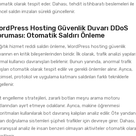
matik olarak tespit eder. Dahası, tehdit istihbaratı beslemeleri ile
cel saldırı imzaları sürekli güncellenir.
ordPress Hosting Güvenlik Duvarı DDoS
oruması: Otomatik Saldırı Önleme
ıtık hizmet reddi saldırı önleme, WordPress hosting güvenlik
arının en kritik bileşenlerinden biridir. İlk olarak, trafik analizi yapıla
mal kullanıcı davranışları belirlenir. Bunun yanında, anormal trafik
ışları otomatik olarak tespit edilir ve gerekli önlemler alınır. Ayrıca,
imsel, protokol ve uygulama katmanı saldırıları farklı tekniklerle
ellenir.
 engelleme stratejileri, zararlı botları meşru arama motoru
larından ayırt etmeye odaklanır. Ayrıca, makine öğrenmesi
oritmaları kullanılarak bot davranış kalıpları analiz edilir. Öte yandan
an doğrulama sistemleri şüpheli trafikler için devreye girer. Dahası,
ranışsal analiz ile insan benzeri olmayan aktiviteler otomatik olar
retlenir.