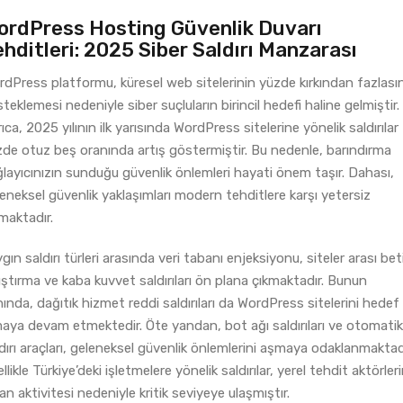
ordPress Hosting Güvenlik Duvarı
hditleri: 2025 Siber Saldırı Manzarası
dPress platformu, küresel web sitelerinin yüzde kırkından fazlasın
teklemesi nedeniyle siber suçluların birincil hedefi haline gelmiştir.
ıca, 2025 yılının ilk yarısında WordPress sitelerine yönelik saldırılar
de otuz beş oranında artış göstermiştir. Bu nedenle, barındırma
layıcınızın sunduğu güvenlik önlemleri hayati önem taşır. Dahası,
eneksel güvenlik yaklaşımları modern tehditlere karşı yetersiz
maktadır.
gın saldırı türleri arasında veri tabanı enjeksiyonu, siteler arası bet
ıştırma ve kaba kuvvet saldırıları ön plana çıkmaktadır. Bunun
ında, dağıtık hizmet reddi saldırıları da WordPress sitelerini hedef
aya devam etmektedir. Öte yandan, bot ağı saldırıları ve otomatik
dırı araçları, geleneksel güvenlik önlemlerini aşmaya odaklanmaktadı
llikle Türkiye’deki işletmelere yönelik saldırılar, yerel tehdit aktörler
an aktivitesi nedeniyle kritik seviyeye ulaşmıştır.