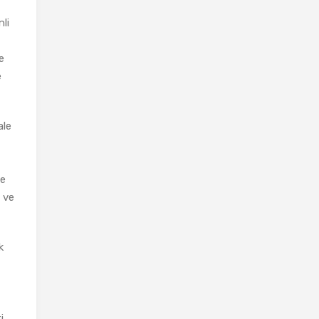
nli
e
e
ale
ye
a ve
k
,
i