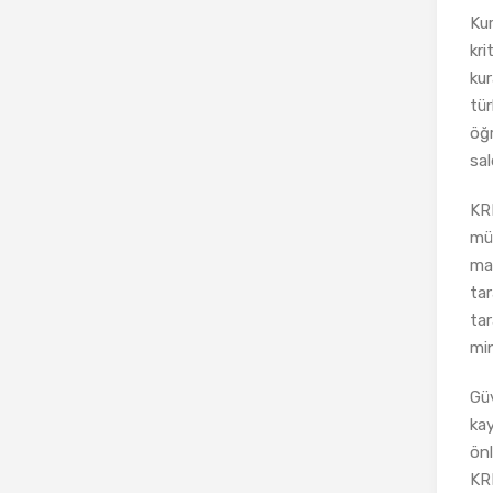
Kur
kri
kur
tür
öğr
sal
KR
müş
man
tar
tar
min
Güv
kay
önl
KRI