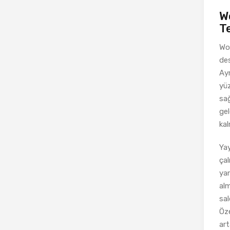
W
Te
Wor
des
Ayr
yüz
sağ
gel
kal
Yay
çal
yan
alm
sal
Öze
art