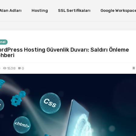
Alan Adları
Hosting
SSL Sertifikaları
Google Workspac
nel
rdPress Hosting Güvenlik Duvarı: Saldırı Önleme
hberi
0
1538
0