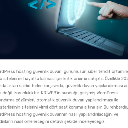
rdPress hosting güvenlik duvarı, günümüzün siber tehdit ortamın
 sitelerinin hayatta kalması için kritik öneme sahiptir. Özellikle 20
ında artan saldırı türleri karşısında, güvenlik duvarı yapılandırması ar
s değil, zorunluluktur. KRIWEB’in sunduğu gelişmiş WordPress
ındırma çözümleri, otomatik güvenlik duvarı yapılandırması ile
terilerinin sitelerini yirmi dört saat koruma altına alır. Bu rehberde
dPress hosting güvenlik duvarının nasıl yapılandırılacağını ve
dırıların nasıl önleneceğini detaylı şekilde inceleyeceğiz.