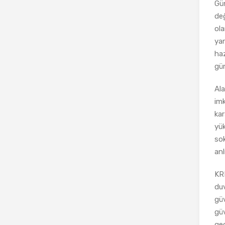
Gün
değ
ola
yan
haz
gün
Ala
imk
kar
yük
sok
anl
KRI
duv
güv
güv
gec