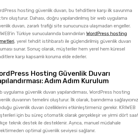
dPress hosting güvenlik duvarı, bu tehditlere karşı ilk savunma
tını oluşturur. Dahası, doğru yapılandırılmış bir web uygulama
enlik duvarı, zararlı trafiği site sunucunuza ulaşmadan engeller.
WEB’in Türkiye sunucularında barındırılan
WordPress hosting
metleri
, yerel tehdit istihbaratı ile güçlendirilmiş güvenlik duvarı
uması sunar. Sonuç olarak, müşteriler hem yerel hem küresel
ditlere karşı kapsamlı koruma elde ederler.
ordPress Hosting Güvenlik Duvarı
apılandırması: Adım Adım Kurulum
b uygulama güvenlik duvarı yapılandırması, WordPress hosting
enlik duvarının temelini oluşturur. İlk olarak, barındırma sağlayıcını
duğu güvenlik duvarı özelliklerini etkinleştirmeniz gerekir. KRIWEB
terileri için bu süreç otomatik olarak gerçekleşir ve yirmi dört saa
kçe teknik destek ile desteklenir. Ayrıca, manuel müdahale
ektirmeden optimal güvenlik seviyesi sağlanır.