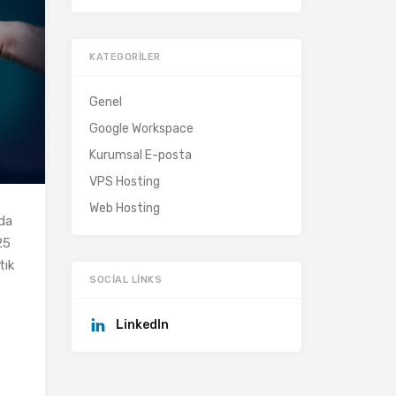
KATEGORILER
Genel
Google Workspace
Kurumsal E-posta
VPS Hosting
Web Hosting
da
25
tık
SOCIAL LINKS
LinkedIn
,